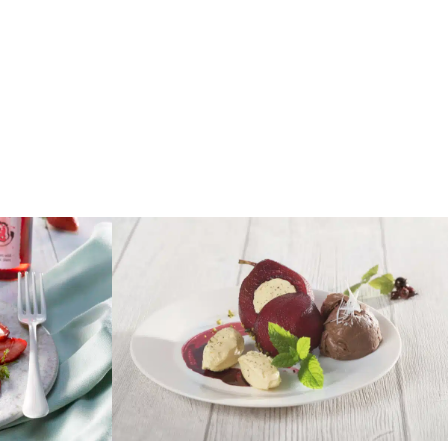
startar,
eressig-
Birne Helene mit Vanillemousse