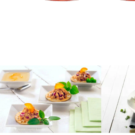
Geschmor
Thunfisch-Creme
Kirschess