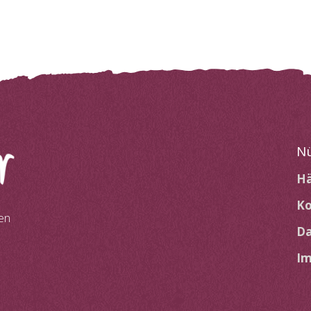
Nü
Hä
Ko
en
Da
I