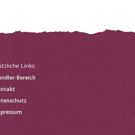
tzliche Links:
ndler-Bereich
ntakt
tenschutz
mpressum