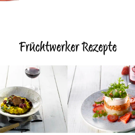
Fruchtwerker Rezepte
Spargelsalat mit Lach
te Rinderbäckchen mit
Erdbeeren und Erdbe
ig und Risotto Milanese
Reduktion