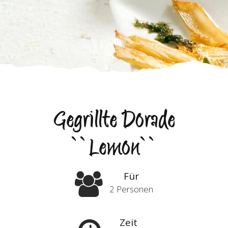
Gegrillte Dorade
``Lemon``
Für
2 Personen
Zeit