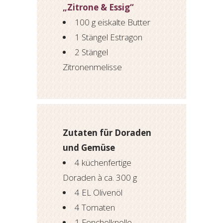
„Zitrone & Essig“
100 g eiskalte Butter
1 Stängel Estragon
2 Stängel
Zitronenmelisse
Zutaten für Doraden
und Gemüse
4 küchenfertige
Doraden à ca. 300 g
4 EL Olivenöl
4 Tomaten
1 Fenchelknolle